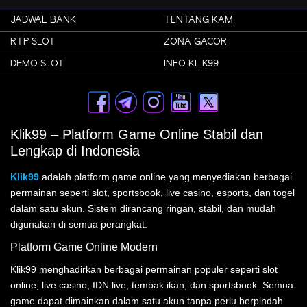
JADWAL BANK
TENTANG KAMI
RTP SLOT
ZONA GACOR
DEMO SLOT
INFO KLIK99
Klik99 – Platform Game Online Stabil dan
Lengkap di Indonesia
Klik99
adalah platform game online yang menyediakan berbagai
permainan seperti slot, sportsbook, live casino, esports, dan togel
dalam satu akun. Sistem dirancang ringan, stabil, dan mudah
digunakan di semua perangkat.
Platform Game Online Modern
Klik99 menghadirkan berbagai permainan populer seperti slot
online, live casino, IDN live, tembak ikan, dan sportsbook. Semua
game dapat dimainkan dalam satu akun tanpa perlu berpindah