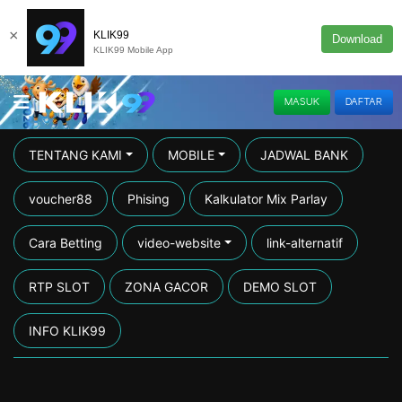
×
KLIK99
Download
KLIK99 Mobile App
MASUK
DAFTAR
TENTANG KAMI
MOBILE
JADWAL BANK
voucher88
Phising
Kalkulator Mix Parlay
Cara Betting
video-website
link-alternatif
RTP SLOT
ZONA GACOR
DEMO SLOT
INFO KLIK99