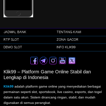
JADWAL BANK
TENTANG KAMI
RTP SLOT
ZONA GACOR
DEMO SLOT
INFO KLIK99
Klik99 – Platform Game Online Stabil dan
Lengkap di Indonesia
Klik99
adalah platform game online yang menyediakan berbagai
permainan seperti slot, sportsbook, live casino, esports, dan togel
dalam satu akun. Sistem dirancang ringan, stabil, dan mudah
digunakan di semua perangkat.