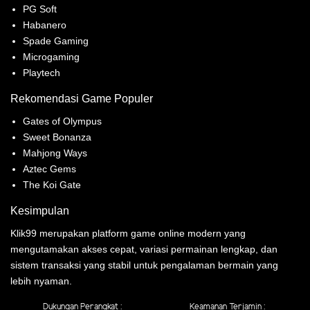
PG Soft
Habanero
Spade Gaming
Microgaming
Playtech
Rekomendasi Game Populer
Gates of Olympus
Sweet Bonanza
Mahjong Ways
Aztec Gems
The Koi Gate
Kesimpulan
Klik99 merupakan platform game online modern yang
mengutamakan akses cepat, variasi permainan lengkap, dan
sistem transaksi yang stabil untuk pengalaman bermain yang
lebih nyaman.
Dukungan Perangkat :
Keamanan Terjamin :