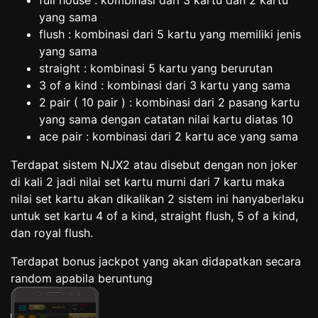
yang sama
flush : kombinasi dari 5 kartu yang memiliki jenis
yang sama
straight : kombinasi 5 kartu yang berurutan
3 of a kind : kombinasi dari 3 kartu yang sama
2 pair ( 10 pair ) : kombinasi dari 2 pasang kartu
yang sama dengan catatan nilai kartu diatas 10
ace pair : kombinasi dari 2 kartu ace yang sama
Terdapat sistem NJX2 atau disebut dengan non joker
di kali 2 jadi nilai set kartu murni dari 7 kartu maka
nilai set kartu akan dikalikan 2 sistem ini hanyaberlaku
untuk set kartu 4 of a kind, straight flush, 5 of a kind,
dan royal flush.
Terdapat bonus jackpot yang akan didapatkan secara
random apabila beruntung