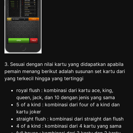
3. Sesuai dengan nilai kartu yang didapatkan apabila
pemain menang berikut adalah susunan set kartu dari
yang terkecil hingga yang tertinggi
royal flush : kombinasi dari kartu ace, king,
queen, jack, dan 10 dengan jenis yang sama
5 of a kind : kombinasi dari four of a kind dan
kartu joker
straight flush : kombinasi dari straight dan flush
4 of a kind : kombinasi dari 4 kartu yang sama
full house : kombinasi dari 3 kartu dan 2 kartu