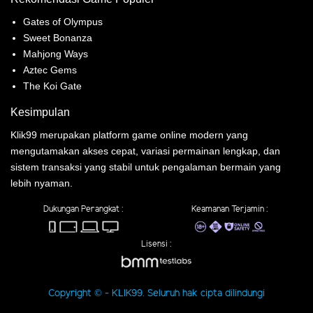
Gates of Olympus
Sweet Bonanza
Mahjong Ways
Aztec Gems
The Koi Gate
Kesimpulan
Klik99 merupakan platform game online modern yang
mengutamakan akses cepat, variasi permainan lengkap, dan
sistem transaksi yang stabil untuk pengalaman bermain yang
lebih nyaman.
Dukungan Perangkat :
Keamanan Terjamin :
Lisensi :
Copyright © - KLIK99. Seluruh hak cipta dilindungi